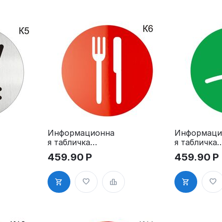
Информационна
Информаци
я табличка
я табличка
«Ресторан,
«Гардероб,
459.90
Р
459.90
Р
кафе, столовая,
раздевалка
буфет» таблички
вешалка»
на дверь, на
пиктограмм
стену
пиктограмма K6