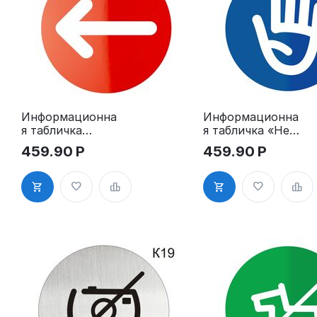
Информационна
Информационна
я табличка
я табличка «Не
«Стрелка
входить, не
459.90
Р
459.90
Р
указатель
беспокоить»
направление
пиктограмма
движения»
K15
пиктограмма
K14