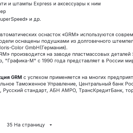
ти и штампы Express и аксессуары к ним
мер
uperSpeed» и др.
автоматических оснасток «GRM» используются соврем
Модели оснащены подушками из долговечного штемпе
oris-Color GmbH(Германия).
M» производится на заводе пластмассовых деталей Shan
, "Графика-М" c 1990 года представляет в России м
кция GRM
с успехом применяется на многих предприяти
альное Таможенное Управление, Центральный банк Рос
, Русский стандарт, АБН АМРО, ТрансКредитБанк, то
35 На страницу