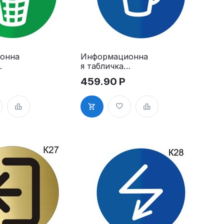
онна
Информационна
я табличка
ля
«Кафе,
459.90
Р
сто
столовая,
,
комната
отдыха»
пиктограмма
ма
K23