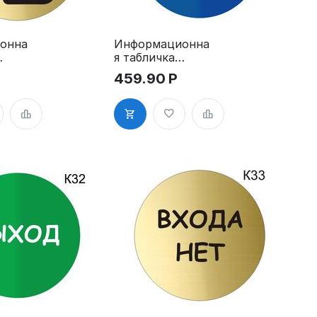
онна
Информационна
я табличка
«Электрощитов
459.90
Р
ма
ая, высокое
напряжение»
пиктограмма
K28