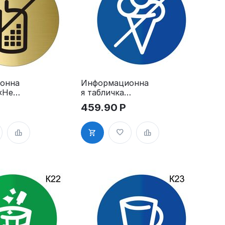
онна
Информационна
 «Не
я табличка
«Вход с
459.90
Р
о
мороженым
запрещен»
пиктограмма
K18
ма