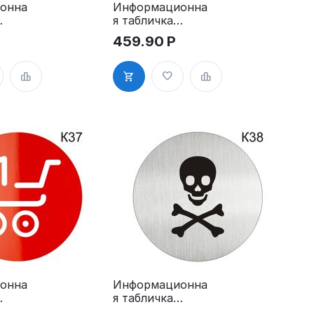
онна
Информационна
я табличка
«Входа нет»
459.90
Р
надпись
ма
пиктограмма
K33
онна
Информационна
я табличка
«Электрощитов