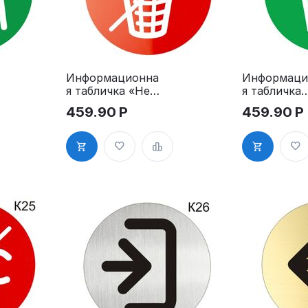
Информационна
Информаци
я табличка «Не
я табличка
сорить, не
«Корзина д
459.90
Р
459.90
Р
мусорить»
мусора, ме
пиктограмма
для мусора
K21
мусорная
корзина»
пиктограм
K22