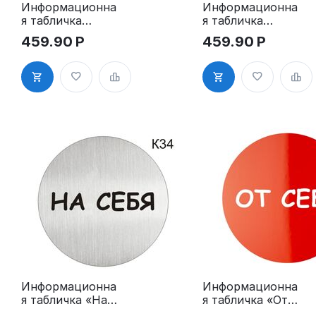
Информационна
Информационна
я табличка
я табличка
«Телефон»
«Офис» надпись
459.90
Р
459.90
Р
пиктограмма
пиктограмма
K29
K30
Информационна
Информационна
я табличка «На
я табличка «От
себя» надпись
себя» надпись