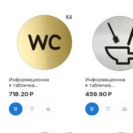
Информационна
Информационна
я табличка
я табличка
«Туалет WC»
туалет.
718.20
Р
459.90
Р
таблички на
«Соблюдайте
туалет
чистоту в
пиктограмма K4
туалете»
пиктограмма K5