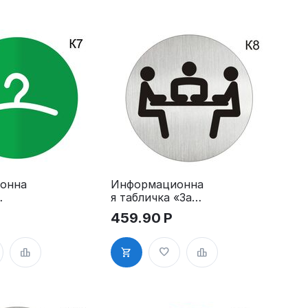
онна
Информационна
я табличка «Зал
заседаний,
459.90
Р
,
переговорная,
совещательная
а K7
комната»
пиктограмма K8