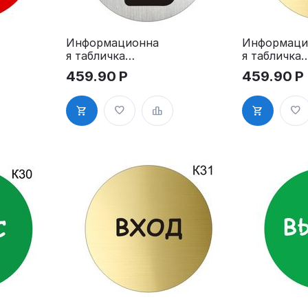
Информационна
Информаци
я табличка
я табличка
«Вход»
«Выход»
459.90
Р
459.90
Р
пиктограмма
пиктограм
K26
K27