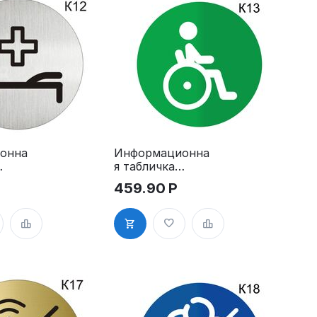
онна
Информационна
я табличка
«Туалет, лифт,
459.90
Р
ая
лестница для
инвалидов»
пиктограмма
K13
ма