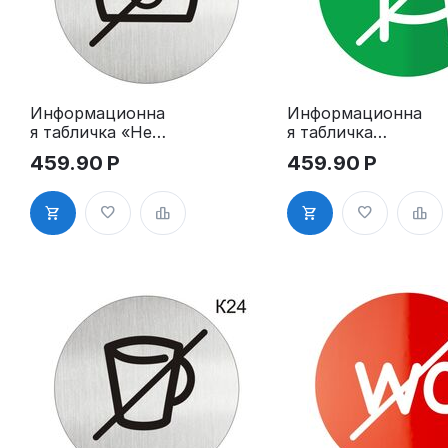
Информационна
Информационна
я табличка «Не
я табличка
фотографироват
«Вход с
459.90
Р
459.90
Р
ь, фотосъемка
животными, с
видеосъёмка
собаками
запрещена»
запрещен»
пиктограмма
пиктограмма
K19
K20