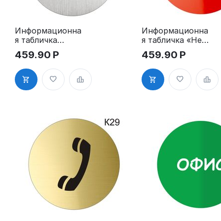
Информационна
Информационна
я табличка
я табличка «Не
«Вход с
туалет»
459.90
Р
459.90
Р
напитками едой
пиктограмма
запрещен»
K25
пиктограмма
K24