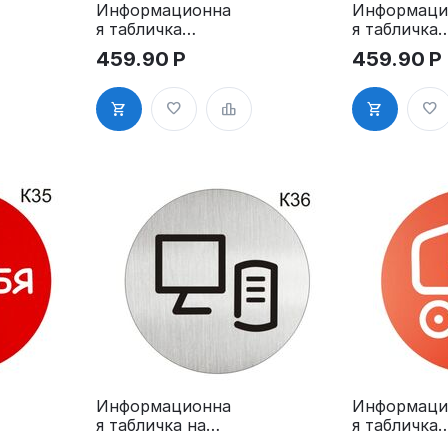
Информационна
Информаци
я табличка
я табличка
«Вход» надпись
«Выход»
459.90
Р
459.90
Р
пиктограмма
надпись
K31
пиктограм
K32
Информационна
Информаци
я табличка на
я табличка
дверь
«Детская