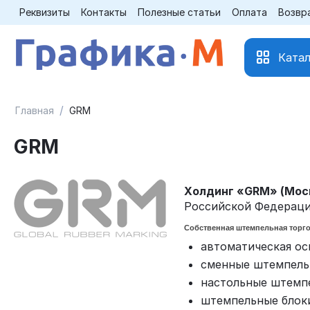
Реквизиты
Контакты
Полезные статьи
Оплата
Возвр
Катал
/
Главная
GRM
GRM
Холдинг «GRM» (Мос
Российской Федераци
Собственная штемпельная торг
автоматическая ос
сменные штемпель
настольные штемп
штемпельные блоки