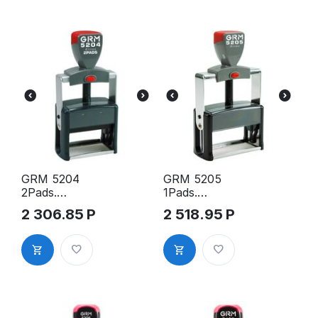
GRM 5204
GRM 5205
2Pads.
1Pads.
Металическ
Металическ
2 306.85
Р
2 518.95
Р
ая оснастка
ая оснастка
для штампа,
для штампа,
60х29мм
75х30мм