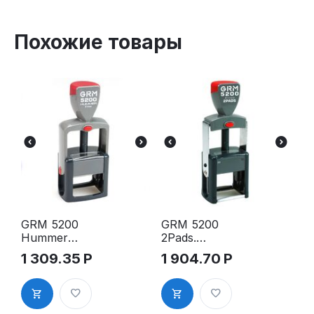
Похожие товары
GRM 5200
GRM 5200
Hummer
2Pads.
оснастка
Металическ
1 309.35
Р
1 904.70
Р
для штампа,
ая оснастка
43х26мм
для штампа,
41х24мм