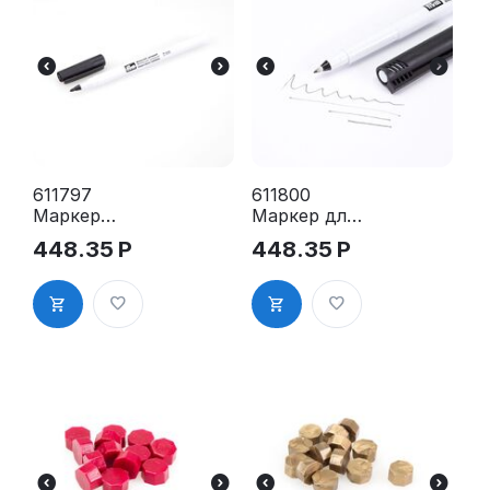
611797
611800
Маркер
Маркер для
универсальн
ткани,
448.35
Р
448.35
Р
ый
экстра
перманентн
тонкий,
ый для
перманентн
любых
ый, черный
поверхност
цвет Prym
ей 2мм,
(Германия)
черный,
Prym
(Германия)