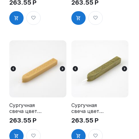
263.55
Р
263.55
Р
пломбира
пломбира
00553
01749
Сургучная
Сургучная
свеча цвет
свеча цвет
ЗОЛОТО для
ЛАТУНЬ для
263.55
Р
263.55
Р
пломбира
пломбира
00631
00632