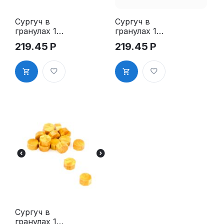
Сургуч в
Сургуч в
гранулах 15
гранулах 15
шт голубой
шт голубой
219.45
Р
219.45
Р
металик
дымчато
фиолетовый
Сургуч в
гранулах 15