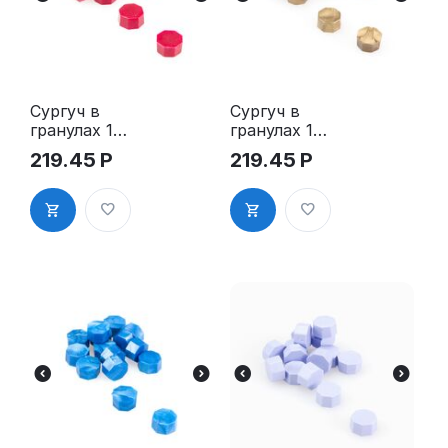
Сургуч в
Сургуч в
гранулах 15
гранулах 15
шт бордо
шт бронза
219.45
Р
219.45
Р