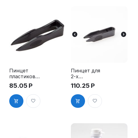
Пинцет
Пинцет для
пластиковы
2-х
й
ножечной
85.05
Р
110.25
Р
системы
крепления
букв