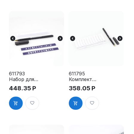
мм, белый
цвет (
Германия)
611793
611795
Набор для
Комплект
маркировки
бирок 24 шт
448.35
Р
358.05
Р
белья Prym
с маркером
(Германия),
Prym
лента 3м,
(Германия)
маркер,
трафареты