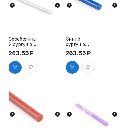
Серебрянны
Синий
й сургуч в
сургуч в
стержнях
стержнях
263.55
Р
263.55
Р