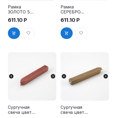
Рамка
Рамка
ЗОЛОТО 509
СЕРЕБРО
для
513 для
611.10
Р
611.10
Р
сертификат
сертификат
ов,
ов,
дипломов,
дипломов,
грамот и т.д
грамот и т.д
Сургучная
Сургучная
свеча цвет
свеча цвет
БОРДО для
БРОНЗА для