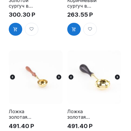
Золотой
Коричневый
сургуч в
сургуч в
стержнях
стержнях
300.30
Р
263.55
Р
Ложка
Ложка
золотая
золотая
большая
большая с
491.40
Р
491.40
Р
115х27 мм
черной