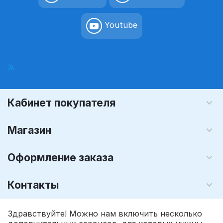
Youtube
Кабинет покупателя
Магазин
Оформление заказа
Контакты
© 2008 - 2026 Графика-М (розничный интернет магазин). На
Здравствуйте! Можно нам включить несколько
базе
CS-Cart - Платформа для интернет-магазинов