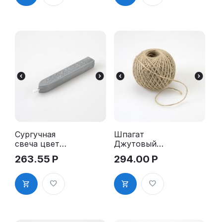
Сургучная
Шпагат
свеча цвет
Джутовый
СЕРЕБРО
100м, 00390
263.55
Р
294.00
Р
для
пломбира
01750