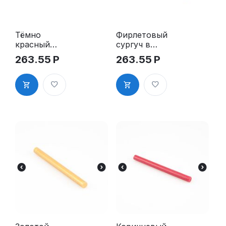
Тёмно
Фирлетовый
красный
сургуч в
сургуч в
стержнях
263.55
Р
263.55
Р
стержнях