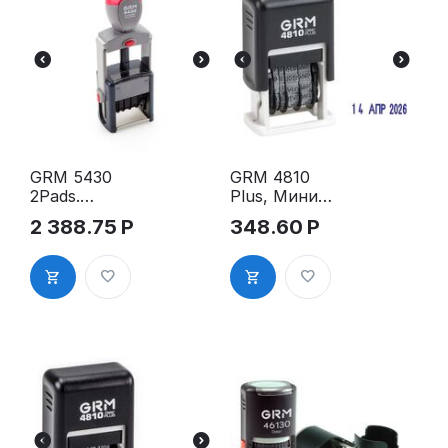
GRM 5430
GRM 4810
2Pads.
Plus, Мини-
Металличес
датер, рус
2 388.75
Р
348.60
Р
кий датер с
полем для
текста,
43х26мм,
цифр.