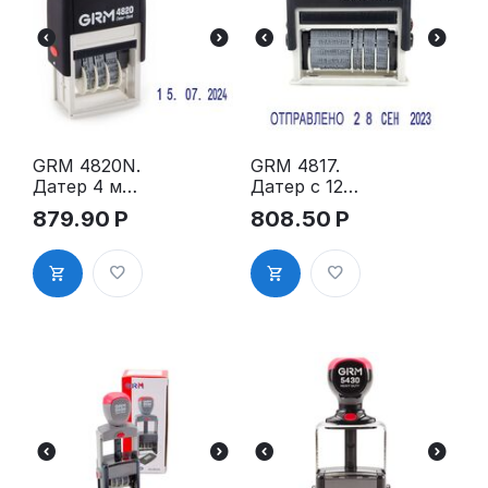
GRM 4820N.
GRM 4817.
Датер 4 мм
Датер с 12
цифровой
бухгалтерск
879.90
Р
808.50
Р
ими
терминами,
рус.