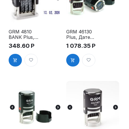
GRM 4810
GRM 46130
BANK Plus,
Plus, Датер
Мини-
с полем для
348.60
Р
1 078.35
Р
датер, цифр
текста, д. 30
мм