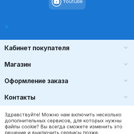
Youtube
Кабинет покупателя
Магазин
Оформление заказа
Контакты
© 2008 - 2026 Графика-М (розничный интернет магазин). На
Здравствуйте! Можно нам включить несколько
базе
CS-Cart - Платформа для интернет-магазинов
дополнительных сервисов, для которых нужны
файлы cookie? Вы всегда сможете изменить это
решение и выключить сервисы позже.