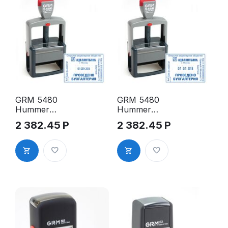
GRM 5480
GRM 5480
Hummer
Hummer
датер
датер
2 382.45
Р
2 382.45
Р
РУССКИЙ
ЦИФРОВОЙ
69х50 мм
69х50 мм