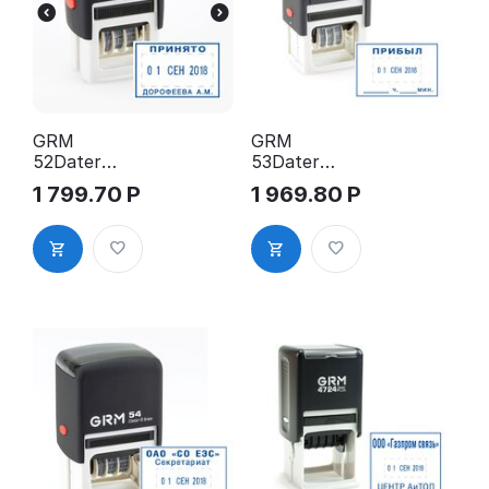
GRM
GRM
52Dater
53Dater
Датер
Датер
1 799.70
Р
1 969.80
Р
30х20мм
45х30мм