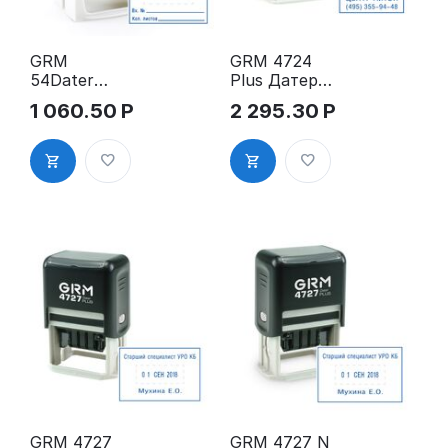
GRM
GRM 4724
54Dater
Plus Датер с
Датер
полем для
1 060.50
Р
2 295.30
Р
50х40мм
текста
РУССКИЙ
40х40мм
GRM 4727
GRM 4727 N