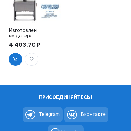
Изготовлен
ие датера с
полем для
4 403.70
Р
текста
69х50 мм,
на
автоматиче
ской
оснастке
GRM 5480
Heavy Duty,
рус.
ПРИСОЕДИНЯЙТЕСЬ!
Telegram
Вконтакте