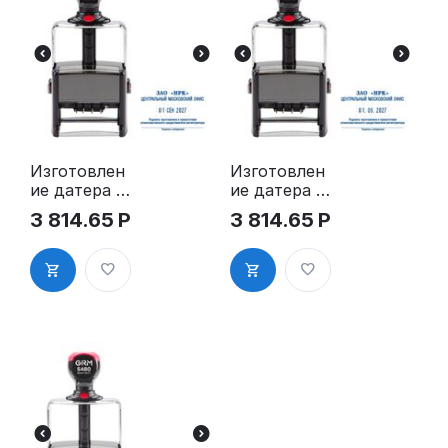
Изготовлен
Изготовлен
ие датера с
ие датера с
полем для
полем для
3 814.65
Р
3 814.65
Р
текста
текста
59х38 мм,
59х38 мм,
на
на
автоматиче
автоматиче
ской
ской
оснастке
оснастке
GRM 5460
GRM 5460
Heavy Duty,
Heavy Duty,
рус.
цифр.