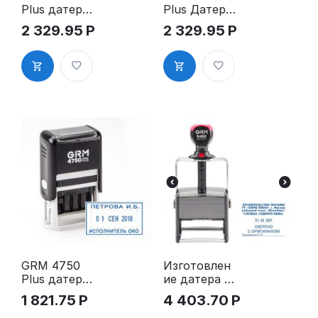
Plus датер
Plus Датер c
60*40 мм
полем для
2 329.95
Р
2 329.95
Р
текста
ЦИФРОВОЙ
60х40мм
GRM 4750
Изготовлен
Plus датер
ие датера с
41*24 мм
полем для
1 821.75
Р
4 403.70
Р
текста