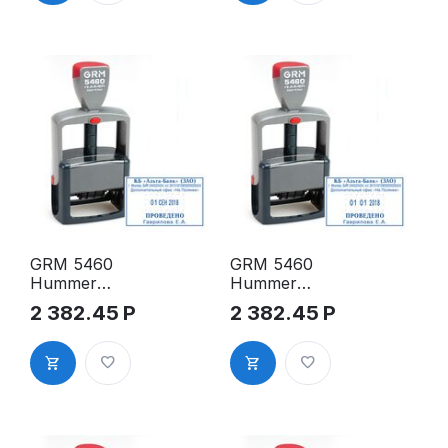
GRM 5460
GRM 5460
Hummer
Hummer
датер
датер
2 382.45
Р
2 382.45
Р
РУССКИЙ
ЦИФРОВОЙ
59х38 мм
59х38 мм