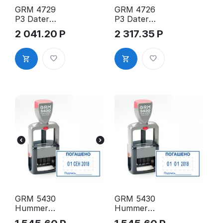
GRM 4729
GRM 4726
P3 Dater
P3 Dater
Hummer
Hummer
2 041.20
Р
2 317.35
Р
датер
датер 75х38
ЦИФРОВОЙ
мм
50х30 мм
GRM 5430
GRM 5430
Hummer
Hummer
датер
датер