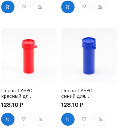
под сургуч
Пенал ТУБУС
Пенал ТУБУС
красный для
синий для
ключей
ключей
128.10
Р
128.10
Р
пластиковый
пластиковый
100 мм,
100 мм,
диаметр 40
диаметр 40
мм
мм