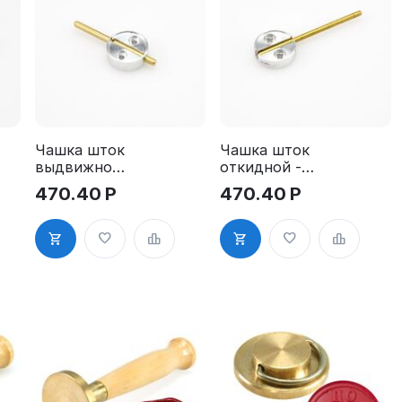
Чашка шток
Чашка шток
выдвижной -
откидной -
алюминий,
алюминий,
470.40
Р
470.40
Р
д. 25 мм
д. 25 мм