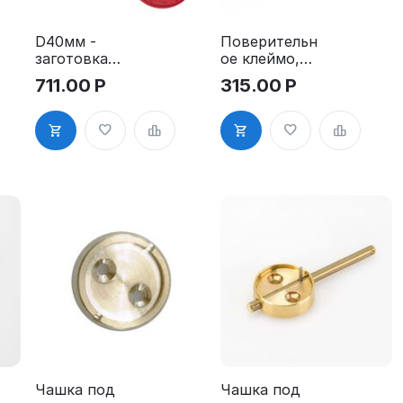
D40мм -
Поверительн
заготовка
ое клеймо,
пломбира
10,0 мм.,
711.00
Р
315.00
Р
под
стержень с
пластилин с
кольцом,
высокой
латунь
латунной
ручкой
Чашка под
Чашка под