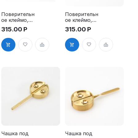
Поверительн
Поверительн
ое клеймо,
ое клеймо,
5,0 мм.,
6,0 мм.,
315.00
Р
315.00
Р
стержень с
стержень с
кольцом,
кольцом,
латунь
латунь
Чашка под
Чашка под