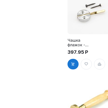
Чашка
флажок -
алюминий,
397.95
Р
д. 25 мм