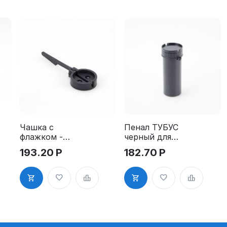
Чашка с
Пенал ТУБУС
флажком -
черный для
пластик, д.
ключей
193.20
Р
182.70
Р
25 мм
пластиковый
110 мм,
диаметр 40
мм, с
прорезью
для
опломбиров
ания