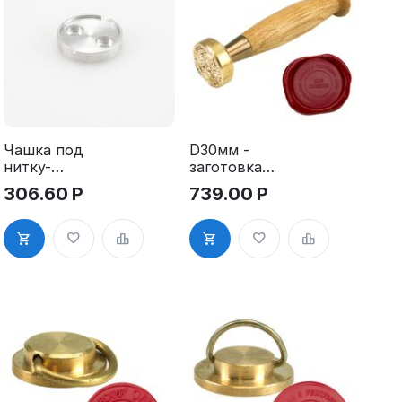
Чашка под
D30мм -
нитку-
заготовка
алюминий д
пломбира
306.60
Р
739.00
Р
25 мм
под сургуч