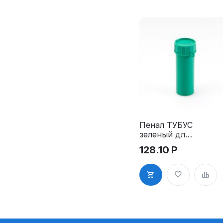
Пенал ТУБУС
зеленый для
ключей
128.10
Р
пластиковый
100 мм,
диаметр 40
мм