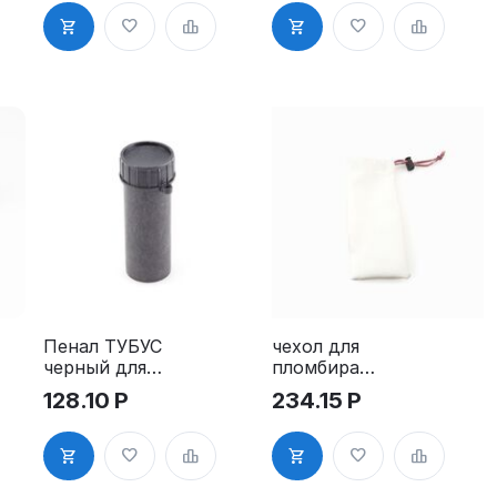
чехол для
Пенал ТУБУС
пломбира
черный для
под сургуч
ключей
234.15
Р
128.10
Р
пластиковый
100 мм,
диаметр 40
мм