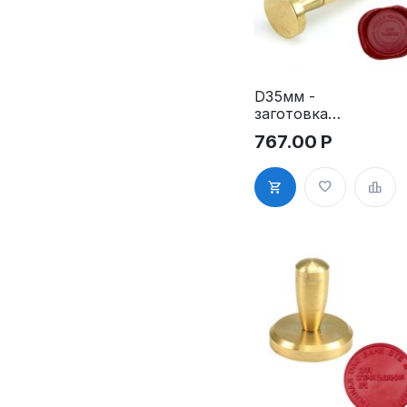
D35мм -
заготовка
пломбира
767.00
Р
под сургуч