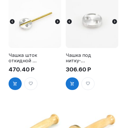
Чашка шток
Чашка под
откидной -
нитку-
алюминий,
алюминий д
470.40
Р
306.60
Р
д. 25 мм
25 мм