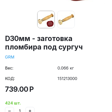
D30мм - заготовка
пломбира под сургуч
GRM
Вес:
0.066 кг
КОД:
151213000
739.00
Р
424 шт.
−
+