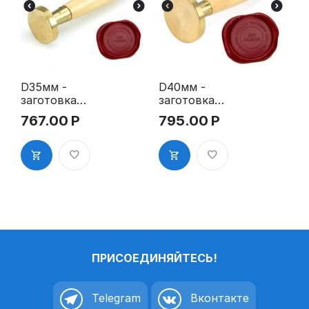
D35мм -
D40мм -
заготовка
заготовка
пломбира
пломбира
767.00
Р
795.00
Р
под сургуч
под сургуч
ПРИСОЕДИНЯЙТЕСЬ!
Telegram
Вконтакте