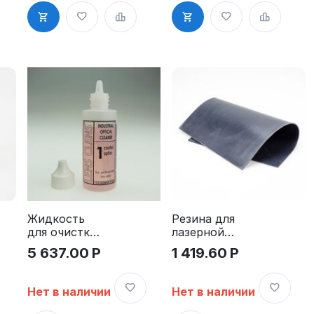
м
А4 2.3мм,
цвет черный
Жидкость
Резина для
для очистки
лазерной
оптики
гравировки -
5 637.00
Р
1 419.60
Р
лазера - Lens
GRM Super
Clens #1, 50
Speed. SOFT,
мл., 850-
A4, 2.3мм,
Нет в наличии
Нет в наличии
0001-0
цвет чёрный