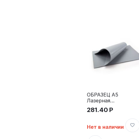
ОБРАЗЕЦ А5
Лазерная
резина Laser
281.40
Р
Rubber
GRAY, серая,
Sirdash
Нет в наличии