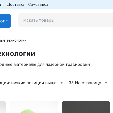
ат
Доставка
Самовывоз
ог
ные технологии
ехнологии
одные материалы для лазерной гравировки
иции: низкие позиции выше
35 На страницу