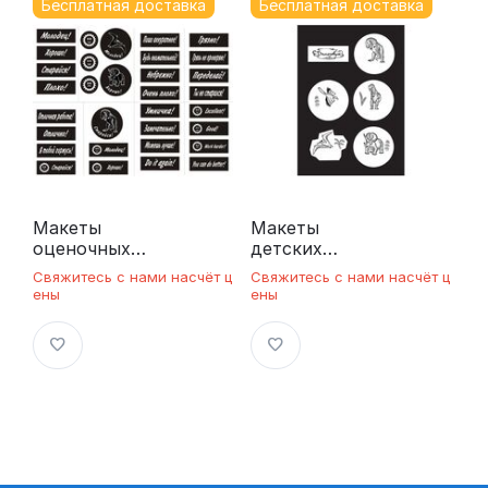
Бесплатная доставка
Бесплатная доставка
Макеты
Макеты
оценочных
детских
штампов
штампов
Свяжитесь с нами насчёт ц
Свяжитесь с нами насчёт ц
для школы
Динозавры
ены
ены