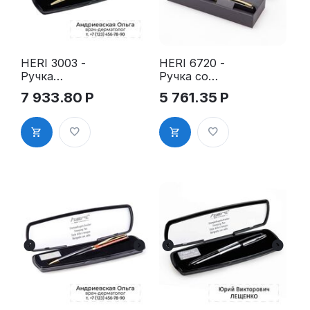
HERI 3003 -
HERI 6720 -
Ручка
Ручка со
Diagonal,
штампом,
7 933.80
Р
5 761.35
Р
позолоченна
чёрный
я, в футляре
лакированн
ый корпус