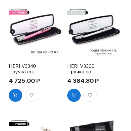
HERI V3340
HERI V3300
- ручка со
- ручка со
штампом и
штампом и
4 725.00
Р
4 384.80
Р
стилусом
стилусом
для
для
смартфона,
смартфона,
розовый
серебряный
корпус
корпус