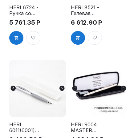
HERI 6724 -
HERI 8521 -
Ручка со
Гелевая
штампом,
ручка со
5 761.35
Р
6 612.90
Р
корпус
штампом,
бордовый
чёрный
мрамор
лакированн
ый корпус
HERI
HERI 9004
6011(6001)
MASTER
DIAGONAL
CLASSIC -