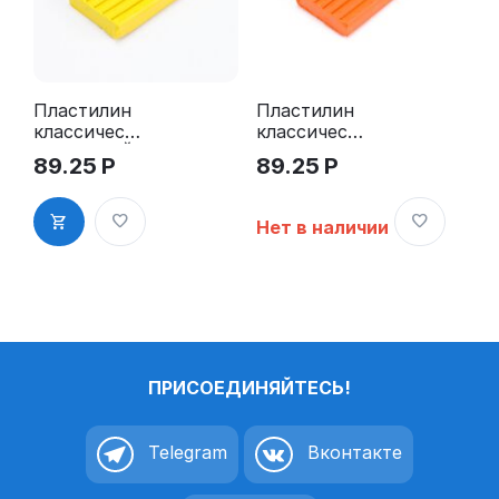
Пластилин
Пластилин
классически
классически
й ЖЕЛТЫЙ
й
89.25
Р
89.25
Р
50гр
ОРАНЖЕВЫ
Й 50гр
Нет в наличии
ПРИСОЕДИНЯЙТЕСЬ!
Telegram
Вконтакте