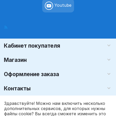
Youtube
Кабинет покупателя
Магазин
Оформление заказа
Контакты
© 2008 - 2026 Графика-М (розничный интернет магазин). На
Здравствуйте! Можно нам включить несколько
базе
CS-Cart - Платформа для интернет-магазинов
дополнительных сервисов, для которых нужны
файлы cookie? Вы всегда сможете изменить это