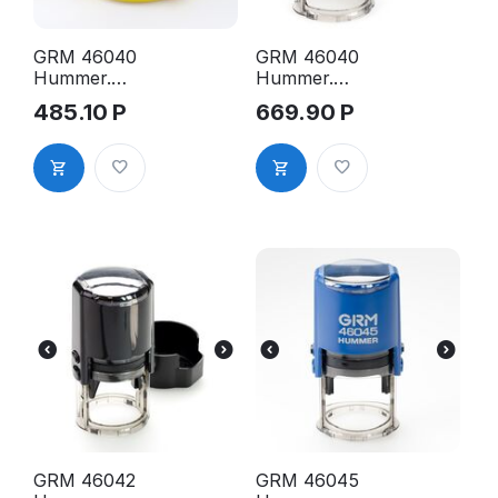
GRM 46040
GRM 46040
Hummer.
Hummer.
Оснастка
Оснастка
485.10
Р
669.90
Р
для печати в
для печати в
боксе, д.40
боксе, д.40
мм, корпус
мм, корпус
жёлтый
серебряный
глянцевый
GRM 46042
GRM 46045