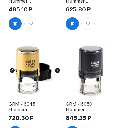
Hummer.
Hummer.
Оснастка
Оснастка
485.10
Р
625.80
Р
для печати в
для печати в
боксе, д.42
боксе,
мм, корпус
д.45мм,
чёрный
корпус
глянцевый
синий
GRM 46045
GRM 46050
Hummer.
Hummer.
Оснастка
Оснастка
720.30
Р
845.25
Р
для печати в
для печати,
боксе,
д.50 мм