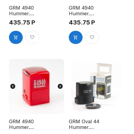
GRM 4940
GRM 4940
Hummer.
Hummer.
Оснастка
Оснастка
435.75
Р
435.75
Р
для печати в
для печати в
боксе,
боксе,
40х40 мм,
40х40 мм,
корпус
корпус
синий
фиолетовый
глянцевый
глянцевый
GRM 4940
GRM Oval 44
Hummer.
Hummer.
Оснастка
Оснастка