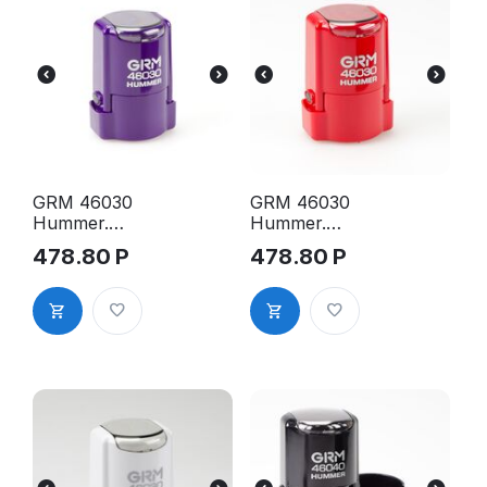
GRM 46030
GRM 46030
Hummer.
Hummer.
Оснастка
Оснастка
478.80
Р
478.80
Р
для печати в
для печати в
боксе, д.30
боксе, д.30
мм, корпус
мм, корпус
фиолетовый
красный
глянцевый
глянцевый