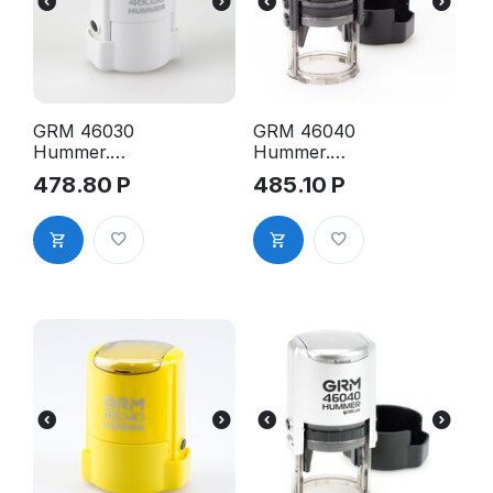
GRM 46030
GRM 46040
Hummer.
Hummer.
Оснастка
Оснастка
478.80
Р
485.10
Р
для печати в
для печати в
боксе, д.30
боксе, д.40
мм, корпус
мм, корпус
белый
чёрный
глянцевый
глянцевый