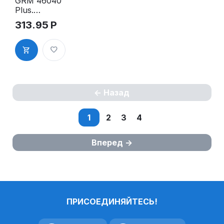
GRM 46040
Plus.
Оснастка
313.95
Р
для печати в
боксе,
д.40мм,
жёлтый
корпус
Назад
1
2
3
4
Вперед
ПРИСОЕДИНЯЙТЕСЬ!