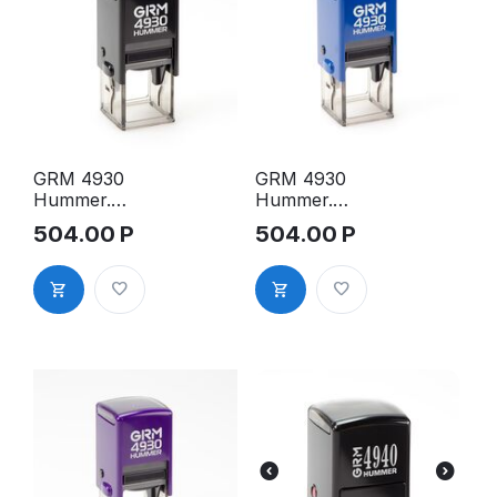
GRM 4930
GRM 4930
Hummer.
Hummer.
Оснастка
Оснастка
504.00
Р
504.00
Р
для печати,
для печати,
31х31 мм,
31х31 мм,
корпус
корпус
чёрный
синий
глянцевый
глянцевый