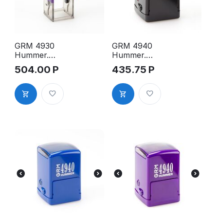
GRM 4930
GRM 4940
Hummer.
Hummer.
Оснастка
Оснастка
504.00
Р
435.75
Р
для печати,
для печати в
31х31 мм,
боксе,
корпус
40х40 мм,
фиолетовый
корпус
глянцевый
чёрный
глянцевый