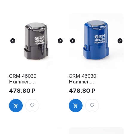
GRM 46030
GRM 46030
Hummer.
Hummer.
Оснастка
Оснастка
478.80
Р
478.80
Р
для печати в
для печати в
боксе, д.30
боксе, д.30
мм, корпус
мм, корпус
чёрный
синий
глянцевый
глянцевый