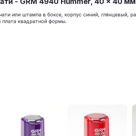
ати - GRM 4940 Hummer, 40 x 40 мм
ати или штампа в боксе, корпус синий, глянцевый, р
я плата квадратной формы.