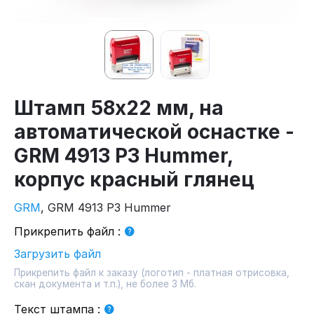
Штамп 58х22 мм, на
автоматической оснастке -
GRM 4913 P3 Hummer,
корпус красный глянец
GRM
, GRM 4913 P3 Hummer
Прикрепить файл
:
Загрузить файл
Прикрепить файл к заказу (логотип - платная отрисовка,
скан документа и т.п.), не более 3 Мб.
Текст штампа
: