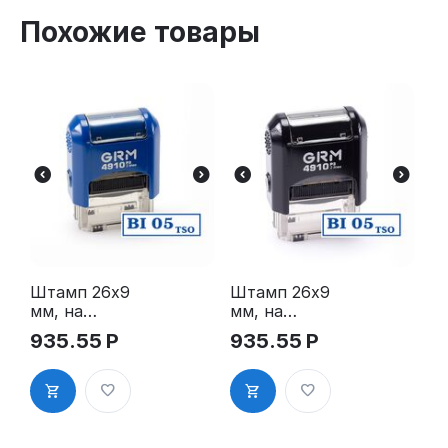
Похожие товары
Штамп 26х9
Штамп 26х9
мм, на
мм, на
автоматиче
автоматиче
935.55
Р
935.55
Р
ской
ской
оснастке -
оснастке -
GRM 4910
GRM 4910
P3, корпус
P3, корпус
синий
чёрный
глянец
глянец