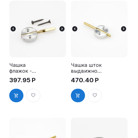
Чашка
Чашка шток
флажок -
выдвижной
алюминий,
- алюминий,
397.95
Р
470.40
Р
д. 25 мм
д. 25 мм