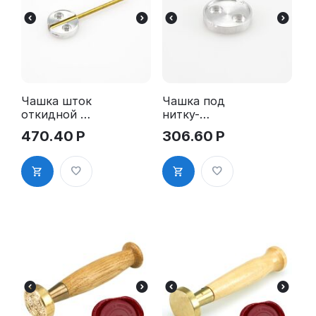
Чашка шток
Чашка под
откидной -
нитку-
алюминий,
алюминий д
470.40
Р
306.60
Р
д. 25 мм
25 мм