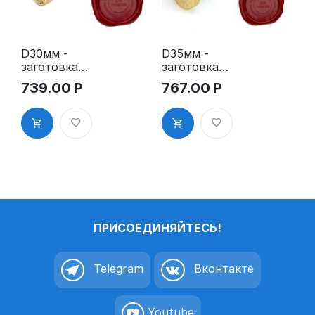
D30мм -
D35мм -
заготовка
заготовка
пломбира
пломбира
739.00
Р
767.00
Р
под сургуч
под сургуч
ПРИСОЕДИНЯЙТЕСЬ!
Telegram
Вконтакте
Youtube