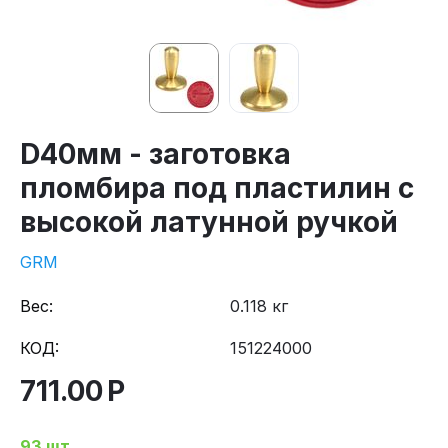
D40мм - заготовка
пломбира под пластилин с
высокой латунной ручкой
GRM
Вес:
0.118 кг
КОД:
151224000
711.00
Р
93 шт.