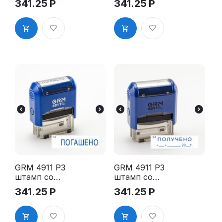
341.25
Р
341.25
Р
«3.45 Копия
м словом -
верна
"Копия" 1.9"
(рамка)»
GRM 4911 P3
GRM 4911 P3
штамп со
штамп со
стандартны
стандартны
341.25
Р
341.25
Р
м словом -
м словом -
"Погашено"
"Получено с
1.3"
датой" 3.8"