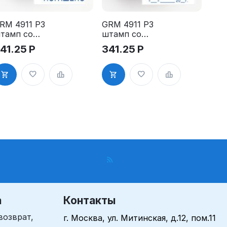
RM 4911 P3
GRM 4911 P3
тамп со
штамп со
тандартным
стандартным
41.25
Р
341.25
Р
ловом -
словом -
Погашено"
"Получено с
.3"
датой" 3.8"
а
Контакты
возврат,
г. Москва, ул. Митинская, д.12, пом.11