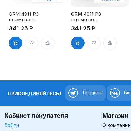
GRM 4911 P3
GRM 4911 P3
штамп со
штамп со
стандартным
стандартным
341.25
Р
341.25
Р
словом -
словом -
"Вход. №"
"Исх. №"
1.22"
1.23"
Telegram
Вко
ПРИСОЕДИНЯЙТЕСЬ!
Кабинет покупателя
Магазин
Войти
О компании