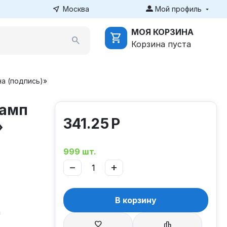
Москва
Мой профиль
МОЯ КОРЗИНА
Корзина пуста
на (подпись)»
тамп
341.25
Р
»
999 шт.
−
+
В корзину
а