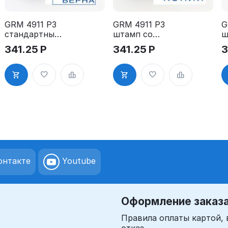
GRM 4911 P3
GRM 4911 P3
G
стандартный
штамп со
ш
штамп «3.45
стандартным
с
341.25
Р
341.25
Р
3
Копия верна
словом -
с
(рамка)»
"Копия" 1.9"
"
1
нтакте
Youtube
Оформление заказ
Правила оплаты картой, 