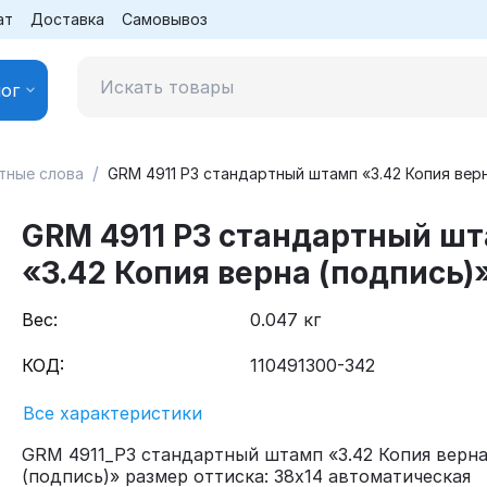
ат
Доставка
Самовывоз
ог
/
тные слова
GRM 4911 P3 стандартный штамп «3.42 Копия вер
GRM 4911 P3 стандартный ш
«3.42 Копия верна (подпись)
Вес:
0.047 кг
КОД:
110491300-342
Все характеристики
GRM 4911_P3 стандартный штамп «3.42 Копия верн
(подпись)» размер оттиска: 38x14 автоматическая