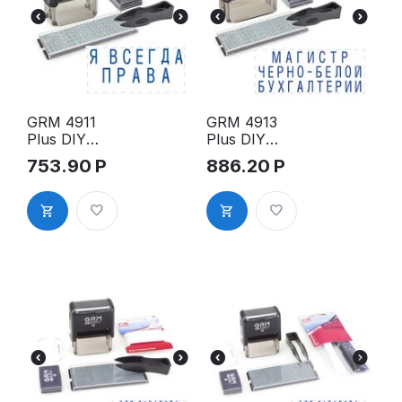
GRM 4911
GRM 4913
Plus DIY
Plus DIY
самонаборн
самонаборн
753.90
Р
886.20
Р
ый комплект
ый комплект
штампа
штампа
ПРИКОЛОВ,
ПРИКОЛОВ,
2 строки, 1
3 строки, 1
касса S7
касса S7
крупный
крупный
шрифт
шрифт
высотой 6
высотой 6
мм, пинцет,
мм, пинцет,
41x19мм
60x24мм