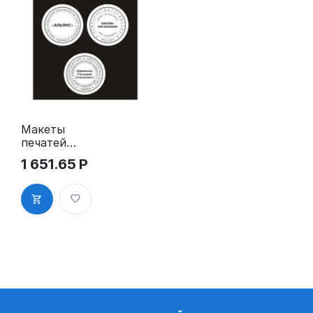
Макеты
печатей
ООО, ИП,
1 651.65
Р
самозаняты
х (под
фотополиме
р, в Corel X3
и выше)