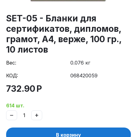
SET-05 - Бланки для
сертификатов, дипломов,
грамот, А4, верже, 100 гр.,
10 листов
Вес:
0.076 кг
КОД:
068420059
732.90
Р
614 шт.
−
+
В корзину