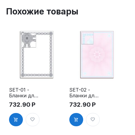
Похожие товары
SET-01 -
SET-02 -
Бланки для
Бланки для
сертификат
сертификат
732.90
Р
732.90
Р
ов,
ов,
дипломов,
дипломов,
грамот, А4,
грамот, А4,
верже, 100
верже, 100
гр., 10
гр., 10