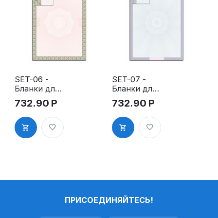
SET-06 -
SET-07 -
Бланки для
Бланки для
сертификат
сертификат
732.90
Р
732.90
Р
ов,
ов,
дипломов,
дипломов,
грамот, А4,
грамот, А4,
верже, 100
верже, 100
гр., 10
гр., 10
листов
листов
ПРИСОЕДИНЯЙТЕСЬ!