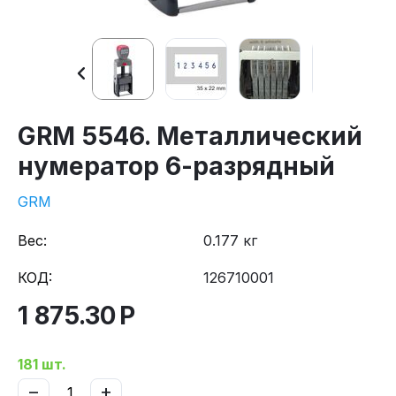
GRM 5546. Металлический
нумератор 6-разрядный
GRM
Вес:
0.177 кг
КОД:
126710001
1 875.30
Р
181 шт.
−
+