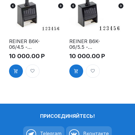
REINER B6K-
REINER B6K-
06/4.5 -
06/5.5 -
Автоматиче
Автоматиче
10 000.00
Р
10 000.00
Р
ский 6-
ский 6-
разрядный
разрядный
нумератор в
нумератор в
пластмассо
пластмассо
вом корпусе
вом корпусе
ПРИСОЕДИНЯЙТЕСЬ!
Telegram
Вконтакте