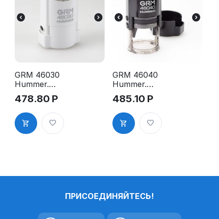
GRM 46030
GRM 46040
Hummer.
Hummer.
Оснастка
Оснастка
478.80
Р
485.10
Р
для печати в
для печати в
боксе, д.30
боксе, д.40
мм, корпус
мм, корпус
белый
чёрный
глянцевый
глянцевый
ПРИСОЕДИНЯЙТЕСЬ!