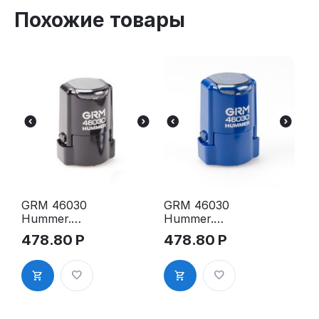
Похожие товары
GRM 46030
GRM 46030
Hummer.
Hummer.
Оснастка
Оснастка
478.80
Р
478.80
Р
для печати в
для печати в
боксе, д.30
боксе, д.30
мм, корпус
мм, корпус
чёрный
синий
глянцевый
глянцевый