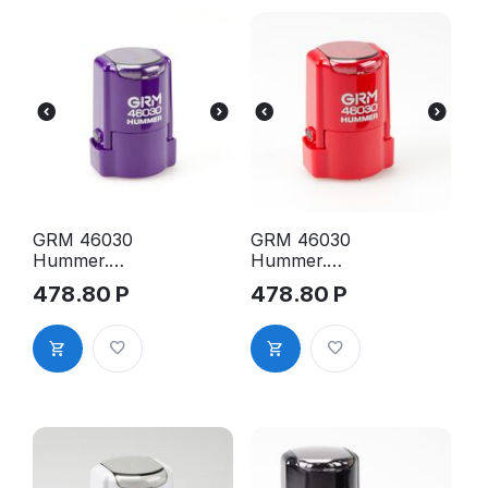
GRM 46030
GRM 46030
Hummer.
Hummer.
Оснастка
Оснастка
478.80
Р
478.80
Р
для печати в
для печати в
боксе, д.30
боксе, д.30
мм, корпус
мм, корпус
фиолетовый
красный
глянцевый
глянцевый