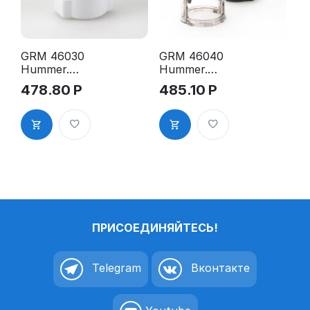
GRM 46030
GRM 46040
Hummer.
Hummer.
Оснастка
Оснастка
478.80
Р
485.10
Р
для печати в
для печати в
боксе, д.30
боксе, д.40
мм, корпус
мм, корпус
белый
чёрный
глянцевый
глянцевый
ПРИСОЕДИНЯЙТЕСЬ!
Telegram
Вконтакте