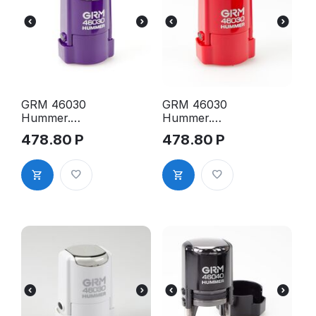
GRM 46030
GRM 46030
Hummer.
Hummer.
Оснастка
Оснастка
478.80
Р
478.80
Р
для печати в
для печати в
боксе, д.30
боксе, д.30
мм, корпус
мм, корпус
фиолетовый
красный
глянцевый
глянцевый