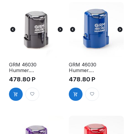
GRM 46030
GRM 46030
Hummer.
Hummer.
Оснастка
Оснастка
478.80
Р
478.80
Р
для печати в
для печати в
боксе, д.30
боксе, д.30
мм, корпус
мм, корпус
чёрный
синий
глянцевый
глянцевый