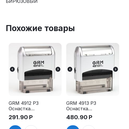
БИРЮЗОВЫЙ
Похожие товары
GRM 4912 P3
GRM 4913 P3
Оснастка
Оснастка
для штампа,
для штампа,
291.90
Р
480.90
Р
47х18мм,
59х23мм,
серебрянны
серебрянны