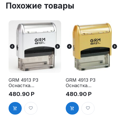
Похожие товары
GRM 4913 P3
GRM 4913 P3
Оснастка
Оснастка
для штампа,
для штампа,
480.90
Р
480.90
Р
59х23мм,
59х23мм,
серебрянны
золотой
й корпус
корпус