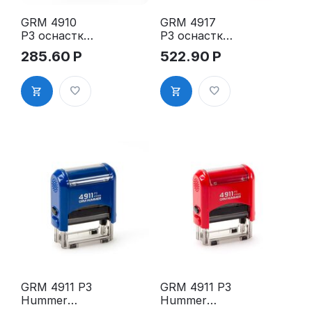
GRM 4910
GRM 4917
P3 оснастка
P3 оснастка
для штампа,
для штампа,
285.60
Р
522.90
Р
26х9мм,
50х10мм,
корпус
корпус
фиолетовый
чёрный
глянцевый
глянцевый
GRM 4911 P3
GRM 4911 P3
Hummer
Hummer