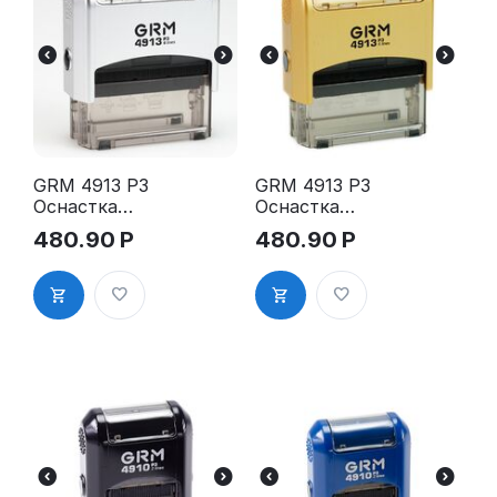
GRM 4913 P3
GRM 4913 P3
Оснастка
Оснастка
для штампа,
для штампа,
480.90
Р
480.90
Р
59х23мм,
59х23мм,
серебрянны
золотой
й корпус
корпус