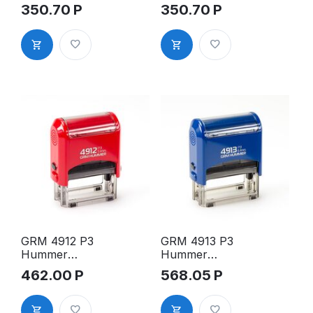
оснастка
оснастка
350.70
Р
350.70
Р
для штампа,
для штампа,
38х14мм,
38х14мм,
корпус
корпус
синий
красный
глянцевый
глянцевый
GRM 4912 P3
GRM 4913 P3
Hummer
Hummer
оснастка
оснастка
462.00
Р
568.05
Р
для штампа,
для штампа,
47х18мм,
58х22мм,
корпус
корпус