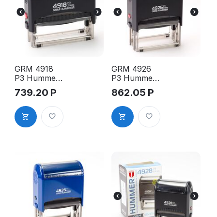
GRM 4918
GRM 4926
P3 Hummer
P3 Hummer
оснастка
оснастка
739.20
Р
862.05
Р
для штампа,
для штампа,
75х15мм,
75х38мм,
корпус
корпус
чёрный
чёрный