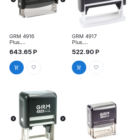
GRM 4916
GRM 4917
Plus.
Plus.
Оснастка
Оснастка
643.65
Р
522.90
Р
для штампа,
для штампа,
70х10мм,
50х10мм,
чёрный
чёрный
корпус
корпус