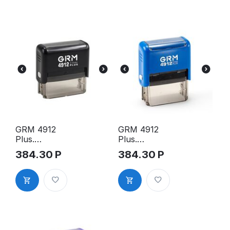
GRM 4912
GRM 4912
Plus.
Plus.
Оснастка
Оснастка
384.30
Р
384.30
Р
для штампа,
для штампа,
47х18мм,
47х18мм,
чёрный
синий
корпус
корпус