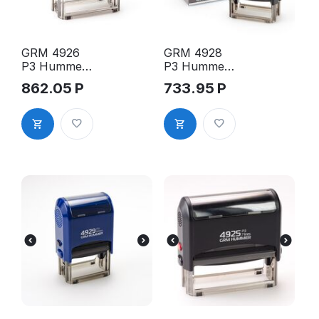
GRM 4926
GRM 4928
P3 Hummer
P3 Hummer
оснастка
оснастка
862.05
Р
733.95
Р
для штампа,
для штампа,
75х38мм,
60х33мм,
корпус
корпус
синий
чёрный
глянцевый