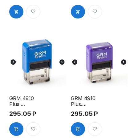
60х40мм,
26х9мм,
корпус
чёрный
чёрный
корпус
GRM 4910
GRM 4910
Plus.
Plus.
Оснастка
Оснастка
295.05
Р
295.05
Р
для штампа,
для штампа,
26х9мм,
26х9мм,
синий
фиолетовый
корпус
корпус