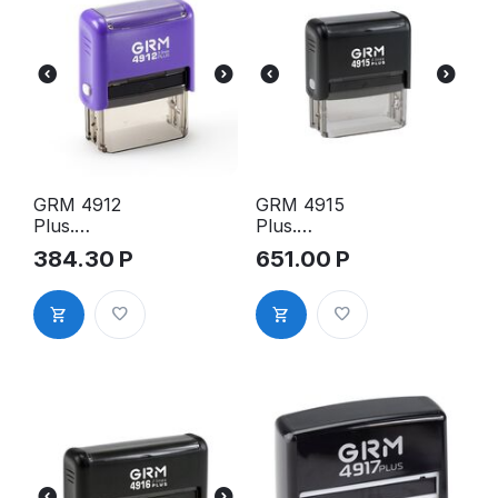
GRM 4912
GRM 4915
Plus.
Plus.
Оснастка
Оснастка
384.30
Р
651.00
Р
для штампа,
для штампа,
47х18мм,
65х25мм,
фиолетовый
чёрный
корпус
корпус