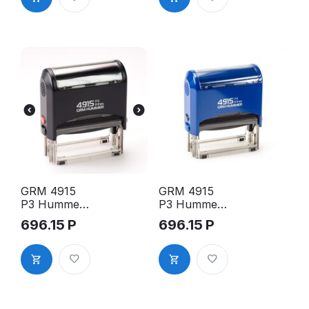
красный
синий
глянцевый
глянцевый
GRM 4915
GRM 4915
P3 Hummer
P3 Hummer
оснастка
оснастка
696.15
Р
696.15
Р
для штампа,
для штампа,
70х25мм,
70х25мм,
корпус
корпус
чёрный
синий
глянцевый