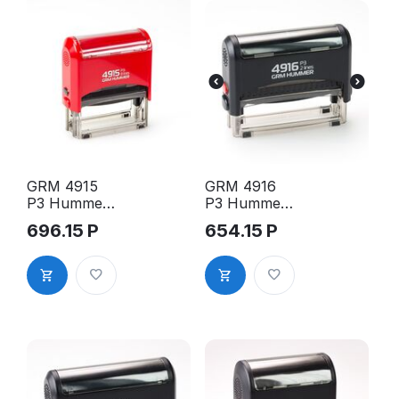
GRM 4915
GRM 4916
P3 Hummer
P3 Hummer
оснастка
оснастка
696.15
Р
654.15
Р
для штампа,
для штампа,
70х25мм,
69х10мм,
корпус
корпус
красный
чёрный
глянцевый