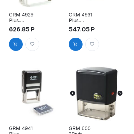
GRM 4929
GRM 4931
Plus.
Plus.
Оснастка
Оснастка
626.85
Р
547.05
Р
для штампа,
для штампа,
50х30мм,
69х30мм,
чёрный
чёрный
корпус
корпус
GRM 4941
GRM 600