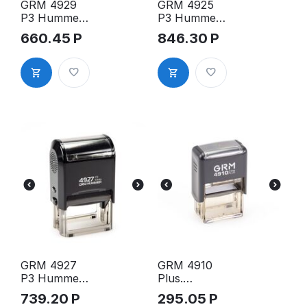
GRM 4929
GRM 4925
P3 Hummer
P3 Hummer
оснастка
оснастка
660.45
Р
846.30
Р
для штампа,
для штампа,
50х30мм,
82х25мм,
корпус
корпус
синий
чёрный
GRM 4927
GRM 4910
P3 Hummer
Plus.
оснастка
Оснастка
739.20
Р
295.05
Р
для штампа,
для штампа,