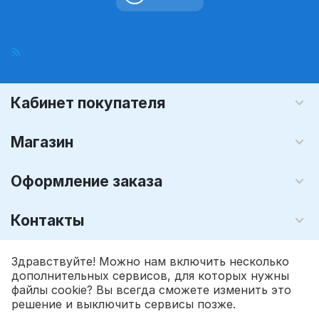
Кабинет покупателя
Магазин
Оформление заказа
Контакты
© 2008 - 2026 Графика-М (розничный интернет магазин). На
Здравствуйте! Можно нам включить несколько
базе
CS-Cart - Платформа для интернет-магазинов
дополнительных сервисов, для которых нужны
файлы cookie? Вы всегда сможете изменить это
решение и выключить сервисы позже.