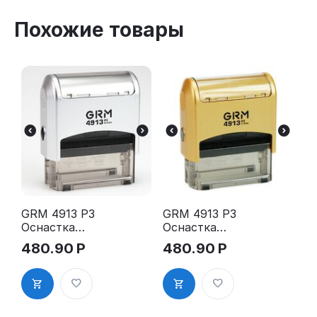
Похожие товары
GRM 4913 P3
GRM 4913 P3
Оснастка
Оснастка
для штампа,
для штампа,
480.90
Р
480.90
Р
59х23мм,
59х23мм,
серебрянны
золотой
й корпус
корпус