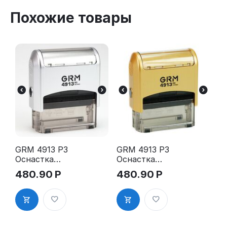
Похожие товары
GRM 4913 P3
GRM 4913 P3
Оснастка
Оснастка
для штампа,
для штампа,
480.90
Р
480.90
Р
59х23мм,
59х23мм,
серебрянны
золотой
й корпус
корпус