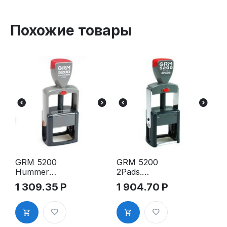
Похожие товары
GRM 5200
GRM 5200
Hummer
2Pads.
оснастка
Металическ
1 309.35
Р
1 904.70
Р
для штампа,
ая оснастка
43х26мм
для штампа,
41х24мм