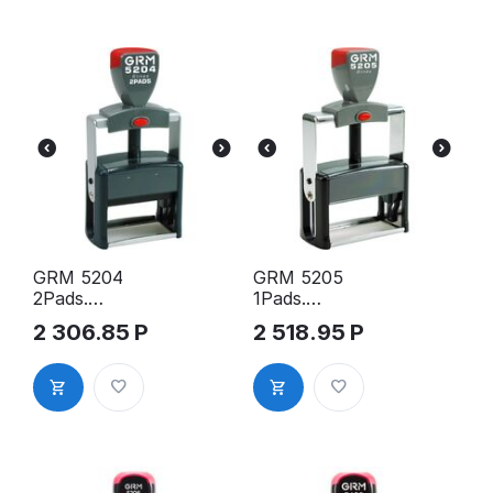
GRM 5204
GRM 5205
2Pads.
1Pads.
Металическ
Металическ
2 306.85
Р
2 518.95
Р
ая оснастка
ая оснастка
для штампа,
для штампа,
60х29мм
75х30мм