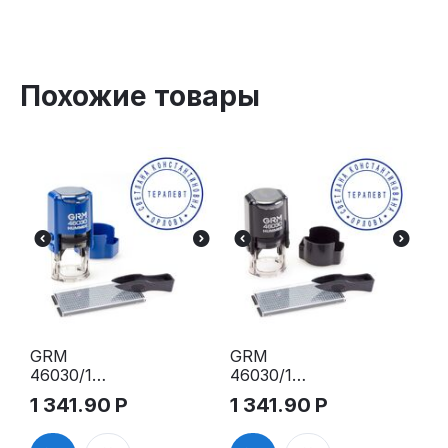
Похожие товары
GRM
GRM
46030/1
46030/1
HUMMER,
HUMMER,
1 341.90
Р
1 341.90
Р
самонаборн
самонаборн
ая печать
ая печать, 1