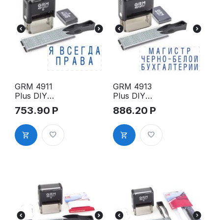
GRM 4911
GRM 4913
Plus DIY
Plus DIY
самонаборн
самонаборн
753.90
Р
886.20
Р
ый комплект
ый комплект
штампа
штампа
ПРИКОЛОВ,
ПРИКОЛОВ,
2 строки, 1
3 строки, 1
касса S7
касса S7
крупный
крупный
шрифт
шрифт
высотой 6
высотой 6
мм, пинцет,
мм, пинцет,
41x19мм
60x24мм