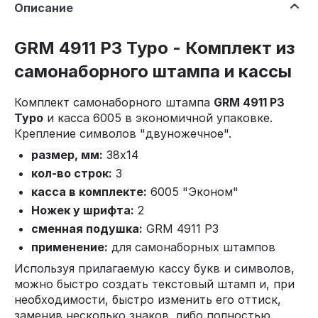
Описание
GRM 4911 P3 Typo - Комплект из
самонаборного штампа и кассы
Комплект самонаборного штампа
GRM 4911 P3
Typo
и касса 6005 в экономичной упаковке.
Крепление символов "двуножечное".
размер, мм:
38x14
кол-во строк:
3
касса в комплекте:
6005 "Эконом"
Ножек у шрифта:
2
сменная подушка:
GRM 4911 P3
применение:
для самонаборных штампов
Используя прилагаемую кассу букв и символов,
можно быстро создать текстовый штамп и, при
необходимости, быстро изменить его оттиск,
заменив несколько знаков, либо полностью