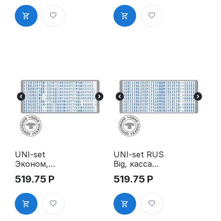
одна ножка
крепления
UNI-set
UNI-set RUS
Эконом,
Big, касса
касса для
крупного
519.75
Р
519.75
Р
самонаборн
шрифта для
ых печатей
самонаборн
и штампов,
ых печатей
одна ножка
и штампов,
крепления
одна ножка