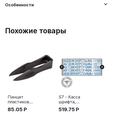
Особенности
Похожие товары
Пинцет
S7 - Касса
пластиковы
шрифта,
й
6мм,
85.05
Р
519.75
Р
Express,