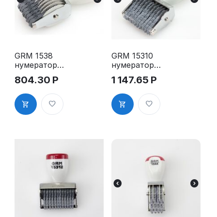
GRM 1538
GRM 15310
нумератор
нумератор
ленточный,
ленточный,
804.30
Р
1 147.65
Р
8
10
разрядов,вы
разрядов,вы
сота
сота
шрифта 3
шрифта 3
мм
мм