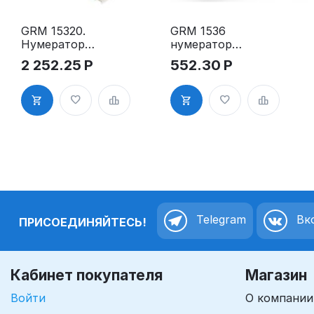
GRM 15320.
GRM 1536
Нумератор
нумератор
20-ти
ленточный, 6
2 252.25
Р
552.30
Р
разрядный,
разрядов,выс
ленточный, 3
ота шрифта 3
мм
мм
Telegram
Вко
ПРИСОЕДИНЯЙТЕСЬ!
Кабинет покупателя
Магазин
Войти
О компании