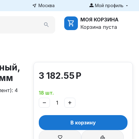
Москва
Мой профиль
МОЯ КОРЗИНА
Корзина пуста
ный,
3 182.55
Р
 мм
ент): 4
18 шт.
−
+
В корзину