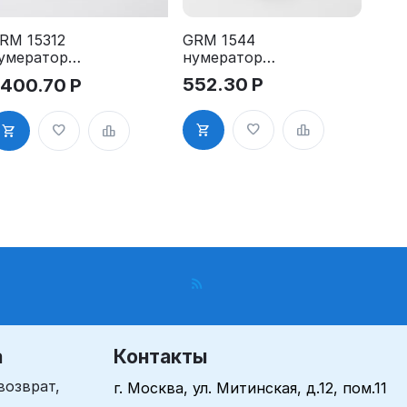
GRM 1544
RM 15312
нумератор
умератор
ленточный, 4
енточный,
552.30
Р
 400.70
Р
разряда,высо
2
та шрифта 4
азрядов,выс
мм
та шрифта 3
м
а
Контакты
возврат,
г. Москва, ул. Митинская, д.12, пом.11