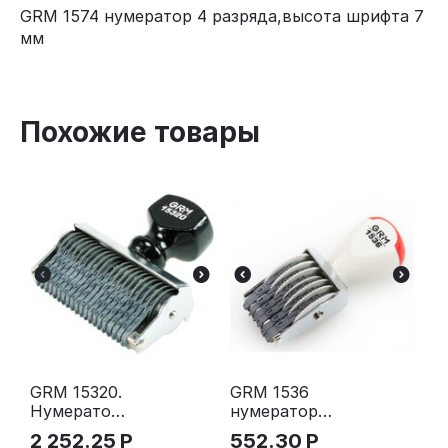
GRM 1574 нумератор 4 разряда,высота шрифта 7
мм
Похожие товары
GRM 15320.
GRM 1536
Нумератор
нумератор
20-ти
ленточный,
2 252.25
Р
552.30
Р