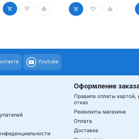
40-42 мм
д. 30мм"
Н
м
нтакте
Youtube
Оформление заказ
Правила оплаты картой, 
отказ
Реквизиты магазина
упателей
Оплата
а
Доставка
онфиденциальности