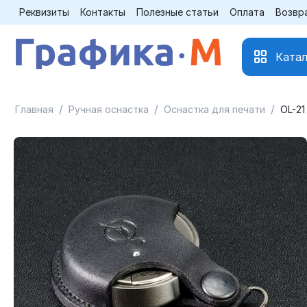
Реквизиты
Контакты
Полезные статьи
Оплата
Возвр
Катал
/
/
/
Главная
Ручная оснастка
Оснастка для печати
OL-21