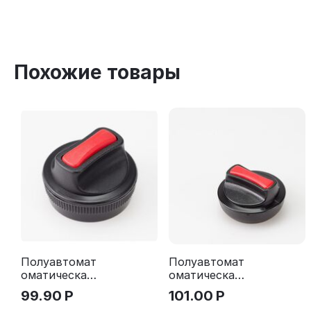
Похожие товары
Полуавтомат
Полуавтомат
оматическая
оматическая
оснастка для
оснастка для
99.90
Р
101.00
Р
печати, д. 30
печати -