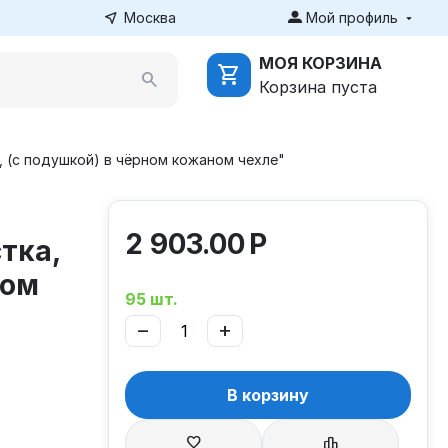
Москва
Мой профиль
МОЯ КОРЗИНА
Корзина пуста
, (с подушкой) в чёрном кожаном чехле"
2 903.00
Р
тка,
ном
95 шт.
−
+
В корзину