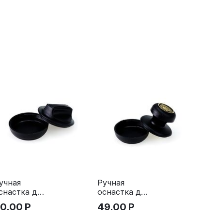
учная
Ручная
снастка для
оснастка для
ечати -
печати, д.40-
0.00
Р
49.00
Р
ТАБЛЕТКА"
42 мм, ручка