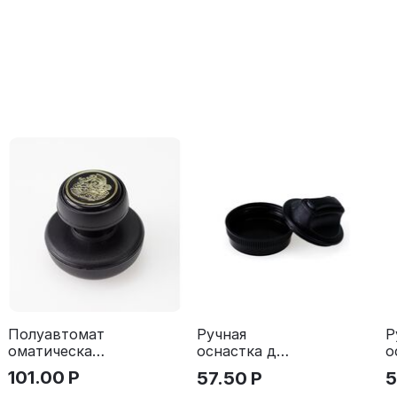
Полуавтомат
Ручная
Р
оматическая
оснастка для
о
оснастка для
печати -
п
101.00
Р
57.50
Р
5
печати, д.
"ТАБЛЕТКА",
"