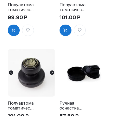
Полуавтома
Полуавтома
томатическа
томатическа
я оснастка
я оснастка
99.90
Р
101.00
Р
для печати,
для печати -
д. 30 мм
"ТАБЛЕТКА"
, д. 40-42
мм"
Полуавтома
Ручная
томатическа
оснастка
я оснастка
для печати -
101.00
Р
57.50
Р