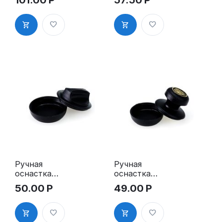
для печати,
"ТАБЛЕТКА"
д. 40-42 мм
, д. 30мм"
Ручная
Ручная
оснастка
оснастка
для печати -
для печати,
50.00
Р
49.00
Р
"ТАБЛЕТКА"
д.40-42 мм,
НЭО, д. 40-
ручка
42 мм"
"СТАНДАРТ
""