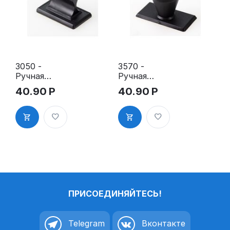
3050 -
3570 -
Ручная
Ручная
оснастка
оснастка
40.90
Р
40.90
Р
для штампа
для штампа
30х50 мм с
35х70 мм с
клеевым
клеевым
слоем
слоем
ПРИСОЕДИНЯЙТЕСЬ!
Telegram
Вконтакте