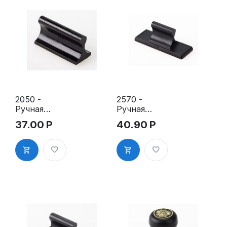
2050 -
2570 -
Ручная
Ручная
оснастка
оснастка
37.00
Р
40.90
Р
для штампа
для штампа
20х50 мм с
25х70 мм с
клеевым
клеевым
слоем
слоем