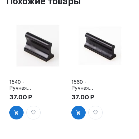
Похожие товары
1540 -
1560 -
Ручная
Ручная
оснастка
оснастка
37.00
Р
37.00
Р
для штампа
для штампа
15х40 мм с
15х60 мм с
клеевым
клеевым
слоем
слоем