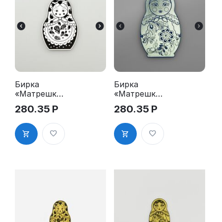
Бирка
Бирка
«Матрешка-
«Матрешка-
1»
2»
280.35
Р
280.35
Р
поздравлен
поздравлен
ие для
ие для
подарка Ng1
подарка Ng2