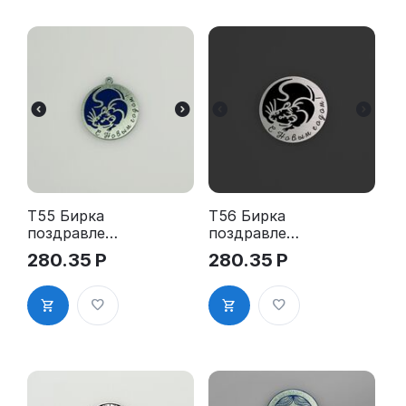
T55 Бирка
T56 Бирка
поздравлен
поздравлен
ие для
ие для
280.35
Р
280.35
Р
подарка до
подарка до
50 кв.см. из
50 кв.см. из
двухслойног
двухслойног
о пластика
о пластика
(с
(самоклейка
отверстием)
), толщина
, толщина
0,1 мм
1,5 мм