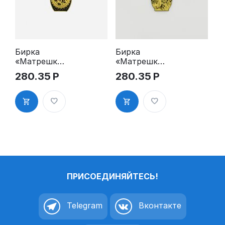
Бирка
Бирка
«Матрешка-
«Матрешка-
1»
2»
280.35
Р
280.35
Р
поздравлен
поздравлен
ие для
ие для
подарка
подарка
(самоклейка
(самоклейка
) Ns1
) Ns2
ПРИСОЕДИНЯЙТЕСЬ!
Telegram
Вконтакте