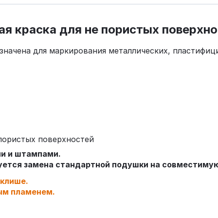
ная краска для не пористых поверхн
значена для маркирования металлических, пластифиц
епористых поверхностей
ми и штампами.
буется замена стандартной подушки на совместиму
 клише.
ым пламенем.