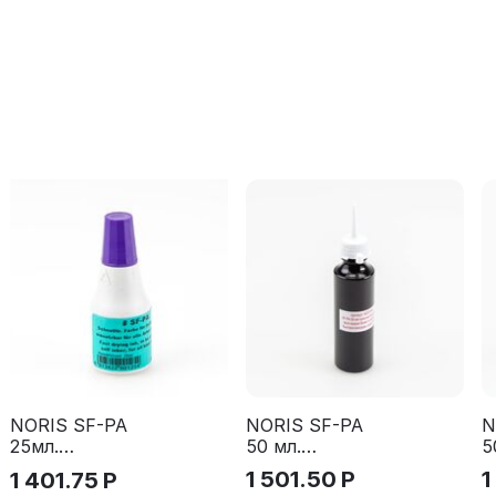
NORIS SF-PA
N
NORIS SF-PA
50 мл.
5
25мл.
Красная
З
Фиолетовая
1 501.50
Р
1
1 401.75
Р
краска для
к
краска для