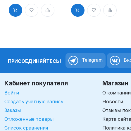
всех видов
бумаг и
бумаг и
картонов,
картонов,
быстросохну
быстросохну
щая,
щая,
водостойкая
водостойкая
Telegram
Вко
ПРИСОЕДИНЯЙТЕСЬ!
Кабинет покупателя
Магазин
Войти
О компании
Создать учетную запись
Новости
Заказы
Отзывы пок
Отложенные товары
Карта сайт
Список сравнения
Политика к