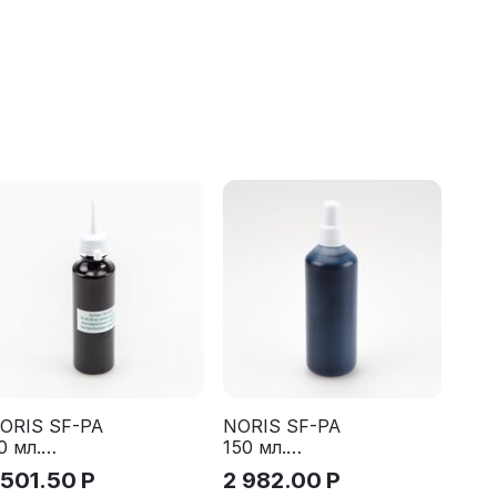
ORIS SF-PA
NORIS SF-PA
0 мл.
150 мл.
еленая
Краска для
 501.50
Р
2 982.00
Р
раска для
всех видов