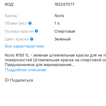
КОД:
182247077
Бренд:
Noris
Объём (мл.)
:
1 л.
Основа краски
:
Спиртовая
Цвет краски
:
Зелёный
Все характеристики
Noris #193 1L - зелёная штемпельная краска для не 
поверхностей Штемпельная краска на спиртовой о
Предназначена для маркирования...
Подробное описание
Поделиться