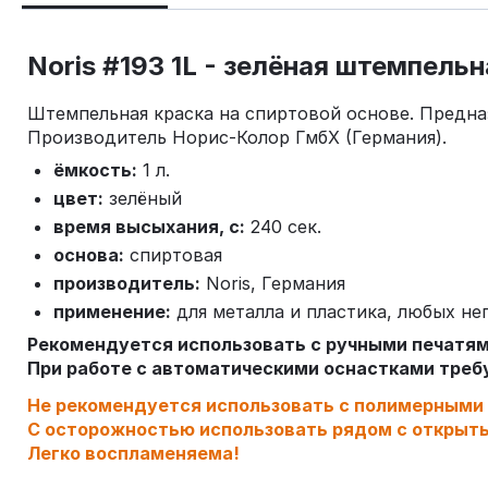
Noris #193 1L - зелёная штемпель
Штемпельная краска на спиртовой основе. Предна
Производитель Норис-Колор ГмбХ (Германия).
ёмкость:
1 л.
цвет:
зелёный
время высыхания, с:
240 сек.
основа:
спиртовая
производитель:
Noris, Германия
применение:
для металла и пластика, любых н
Рекомендуется использовать с ручными печатя
При работе с автоматическими оснастками тре
Не рекомендуется использовать с полимерными
С осторожностью использовать рядом с открыт
Легко воспламеняема!