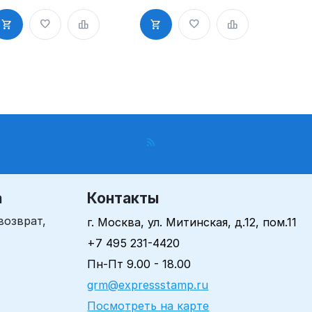
сех видов
бумаг и
умаг и
картонов,
артонов,
быстросохну
ыстросохну
щая,
ая,
водостойкая
одостойкая
а
Контакты
возврат,
г. Москва, ул. Митинская, д.12, пом.11
+7 495 231-4420
Пн-Пт 9.00 - 18.00
grm@expressstamp.ru
Посмотреть на карте