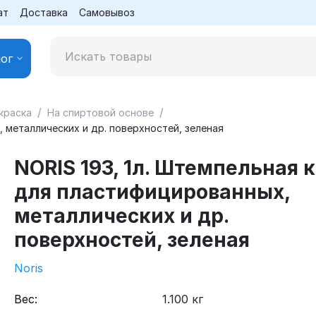
ат
Доставка
Самовывоз
ог
/
/
краска
На спиртовой основе
, металлических и др. поверхностей, зеленая
NORIS 193, 1л. Штемпельная 
для пластифицированных,
металлических и др.
поверхностей, зеленая
Noris
Вес:
1.100 кг