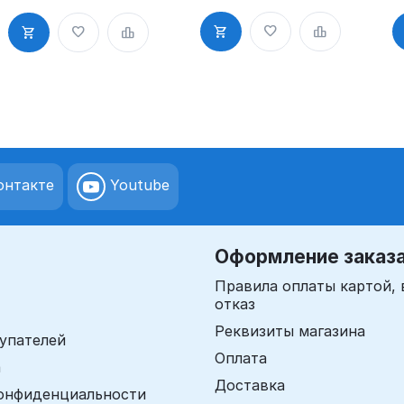
всех видов
в
всех видов
бумаг и
б
бумаг и
картонов,
к
картонов,
быстросохну
б
быстросохну
щая,
щ
щая,
водостойкая
в
водостойкая
нтакте
Youtube
Оформление заказ
Правила оплаты картой, 
отказ
Реквизиты магазина
упателей
Оплата
а
Доставка
онфиденциальности