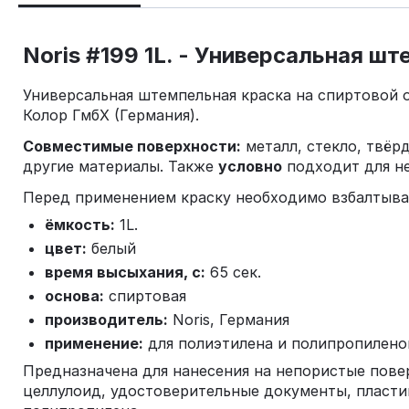
Noris #199 1L. - Универсальная ш
Универсальная штемпельная краска на спиртовой 
Колор ГмбХ (Германия).
Совместимые поверхности:
металл, стекло, твёр
другие материалы. Также
условно
подходит для не
Перед применением краску необходимо взбалтыва
ёмкость:
1L.
цвет:
белый
время высыхания, с:
65 сек.
основа:
спиртовая
производитель:
Noris, Германия
применение:
для полиэтилена и полипропиленов
Предназначена для нанесения на непористые поверх
целлулоид, удостоверительные документы, пластико