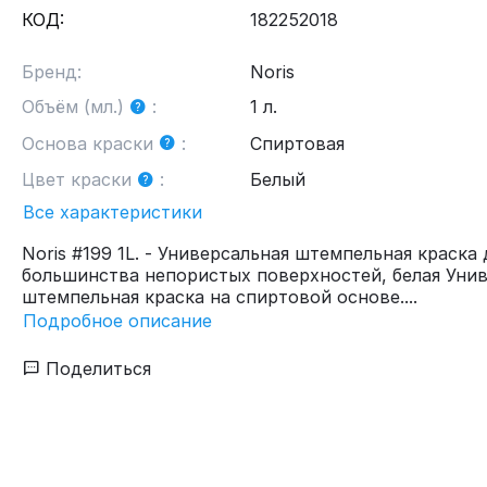
КОД:
182252018
Бренд:
Noris
Объём (мл.)
:
1 л.
Основа краски
:
Спиртовая
Цвет краски
:
Белый
Все характеристики
Noris #199 1L. - Универсальная штемпельная краска 
большинства непористых поверхностей, белая Уни
штемпельная краска на спиртовой основе....
Подробное описание
Поделиться