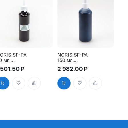
ORIS SF-PA
NORIS SF-PA
0 мл.
150 мл.
еленая
Краска для
 501.50
Р
2 982.00
Р
раска для
всех видов
сех видов
бумаг и
умаг и
картонов,
артонов,
быстросохну
ыстросохну
щая,
ая,
водостойкая
одостойкая