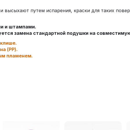
 высыхают путем испарения, краски для таких повер
ми и штампами.
буется замена стандартной подушки на совместиму
 клише.
а (PP).
ым пламенем.