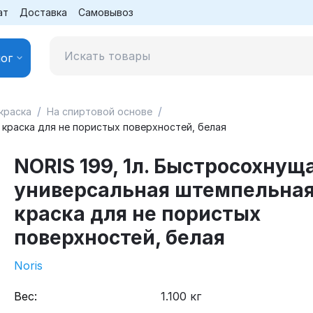
ат
Доставка
Самовывоз
ог
/
/
краска
На спиртовой основе
 краска для не пористых поверхностей, белая
NORIS 199, 1л. Быстросохнущ
универсальная штемпельна
краска для не пористых
поверхностей, белая
Noris
Вес:
1.100 кг