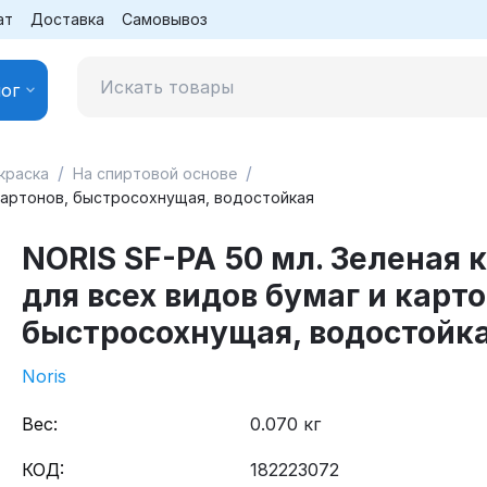
ат
Доставка
Самовывоз
ог
/
/
краска
На спиртовой основе
 картонов, быстросохнущая, водостойкая
NORIS SF-PA 50 мл. Зеленая 
для всех видов бумаг и карто
быстросохнущая, водостойк
Noris
Вес:
0.070 кг
КОД:
182223072