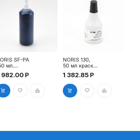
ORIS SF-PA
NORIS 130,
50 мл.
50 мл краска
раска для
черная для
 982.00
Р
1 382.85
Р
сех видов
всех видов
умаг и
металлов
артонов,
ыстросохну
ая,
одостойкая