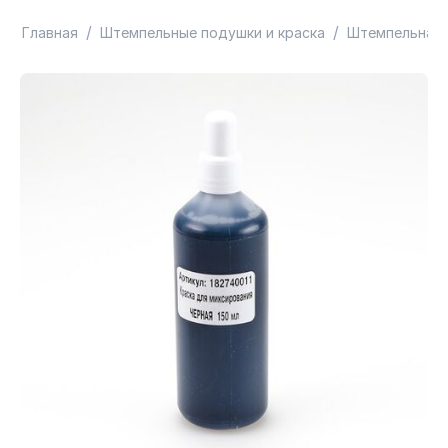
/
/
Главная
Штемпельные подушки и краска
Штемпельная 