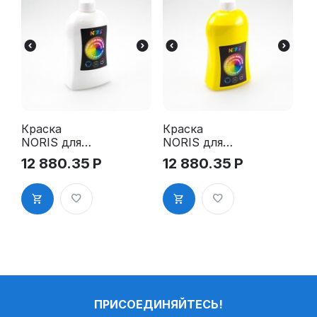
Краска
Краска
NORIS для
NORIS для
миксирован
миксирован
12 880.35
Р
12 880.35
Р
ия, белая
ия, жёлтая
500 мл
500 мл
ПРИСОЕДИНЯЙТЕСЬ!