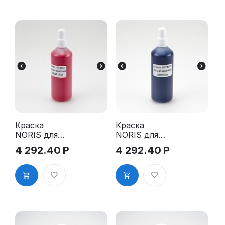
Краска
Краска
NORIS для
NORIS для
миксирован
миксирован
4 292.40
Р
4 292.40
Р
ия, красная
ия, синяя
150 мл
150 мл