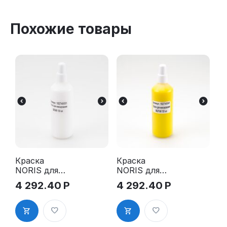
Похожие товары
Краска
Краска
NORIS для
NORIS для
миксирован
миксирован
4 292.40
Р
4 292.40
Р
ия, белая 150
ия, жёлтая
мл
150 мл