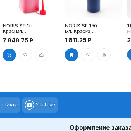
NORIS SF 150
1
NORIS SF 1л.
мл. Краска
Н
Красная
для
ш
краска для
1 811.25
Р
2
7 848.75
Р
первичной
к
первичной
заправки
№
заправки
нтакте
Youtube
Оформление заказ