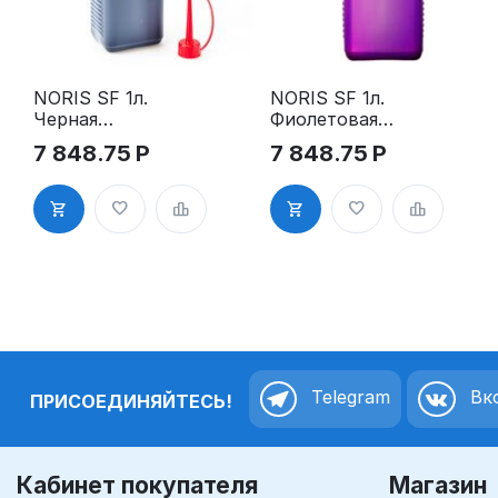
NORIS SF 1л.
NORIS SF 1л.
Черная
Фиолетовая
краска для
краска для
7 848.75
Р
7 848.75
Р
первичной
первичной
заправки
заправки
Telegram
Вко
ПРИСОЕДИНЯЙТЕСЬ!
Кабинет покупателя
Магазин