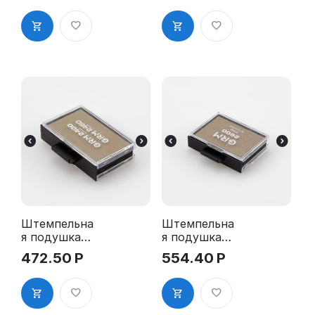
2360 2Pads
2360 2Pads,
синяя
Штемпельна
Штемпельна
я подушка
я подушка
для GRM
для GRM
472.50
Р
554.40
Р
2400 2Pads,
2600 2Pads,
2460 2Pads
2660 2Pads,
5206 2Pads,
5460 2Pads