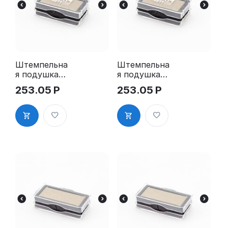
Штемпельна
Штемпельна
я подушка
я подушка
для GRM
для GRM
253.05
Р
253.05
Р
4911 2Pads
4911 2Pads,
синяя