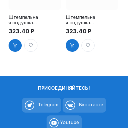
Штемпельна
Штемпельна
я подушка
я подушка
для GRM
для GRM
323.40
Р
323.40
Р
4912 2Pads
4912 2Pads,
синяя
ПРИСОЕДИНЯЙТЕСЬ!
Telegram
Вконтакте
Youtube