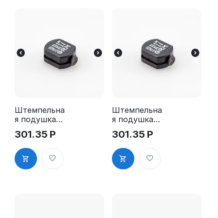
Штемпельна
Штемпельна
я подушка
я подушка
для GRM R17
для GRM R17
301.35
Р
301.35
Р
2Pads
2Pads, синяя