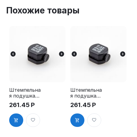
Похожие товары
Штемпельна
Штемпельна
я подушка
я подушка
для GRM R12
для GRM R12
261.45
Р
261.45
Р
2Pads
2Pads, синяя