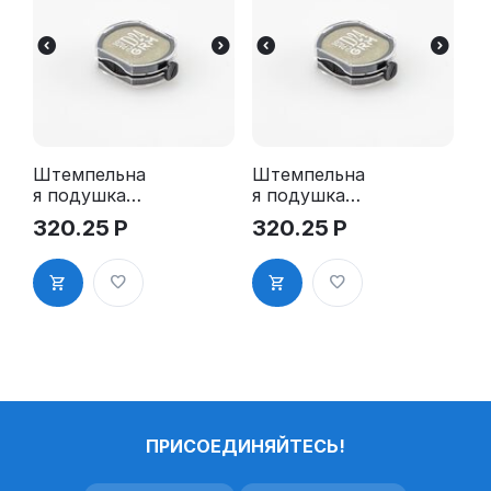
Штемпельна
Штемпельна
я подушка
я подушка
для GRM
для GRM
320.25
Р
320.25
Р
R24 2Pads
R24 2Pads,
синяя
ПРИСОЕДИНЯЙТЕСЬ!