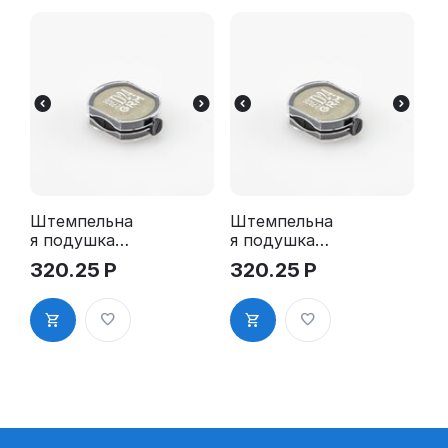
Штемпельна
Штемпельна
я подушка
я подушка
для GRM
для GRM
320.25
Р
320.25
Р
R24 2Pads
R24 2Pads,
синяя