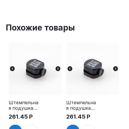
Похожие товары
Штемпельна
Штемпельна
я подушка
я подушка
для GRM R12
для GRM R12
261.45
Р
261.45
Р
2Pads
2Pads, синяя