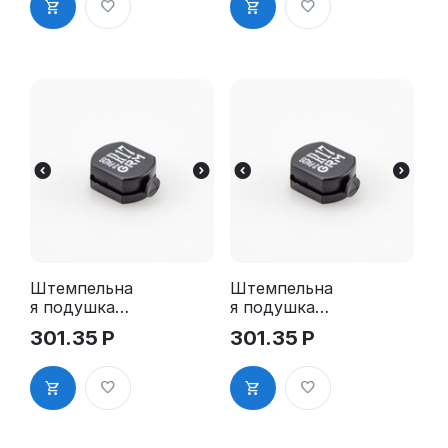
Штемпельна
Штемпельна
я подушка
я подушка
для GRM R17
для GRM R17
301.35
Р
301.35
Р
2Pads
2Pads, синяя