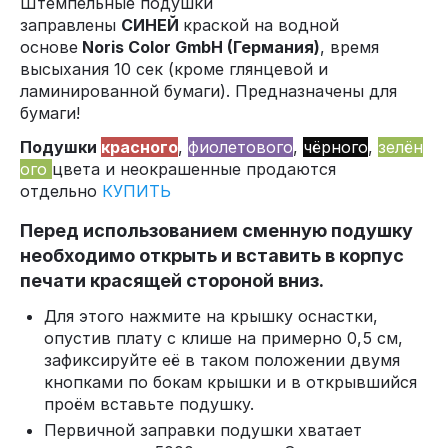
Штемпельные подушки
заправлены
СИНЕЙ
краской на водной
основе
Noris Color GmbH (Германия)
, время
высыхания 10 сек (кроме глянцевой и
ламинированной бумаги). Предназначены для
бумаги!
Подушки
красного
,
фиолетового
,
чёрного
,
зелён
ого
цвета и неокрашенные продаются
отдельно
КУПИТЬ
Перед использованием сменную подушку
необходимо открыть и вставить в корпус
печати красящей стороной вниз.
Для этого нажмите на крышку оснастки,
опустив плату с клише на примерно 0,5 см,
зафиксируйте её в таком положении двумя
кнопками по бокам крышки и в открывшийся
проём вставьте подушку.
Первичной заправки подушки хватает