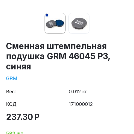
Сменная штемпельная
подушка GRM 46045 P3,
синяя
GRM
Вес:
0.012 кг
КОД:
171000012
237.30
Р
582 шт.