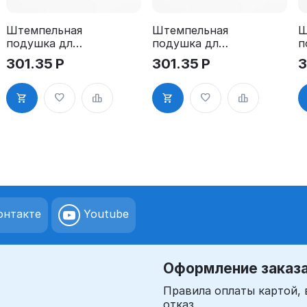
Штемпельная
Штемпельная
Ш
подушка для
подушка для
п
GRM R17
GRM R17
G
301.35
Р
301.35
Р
3
2Pads
2Pads, синяя
2
нтакте
Youtube
Оформление заказ
Правила оплаты картой, 
отказ