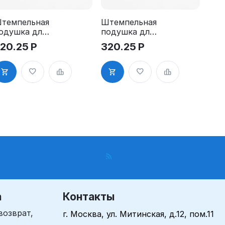
темпельная
Штемпельная
одушка для
подушка для
RM R24
GRM R24
20.25
Р
320.25
Р
Pads
2Pads, синяя
а
Контакты
возврат,
г. Москва, ул. Митинская, д.12, пом.11