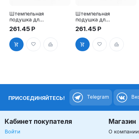
Штемпельная
Штемпельная
подушка для
подушка для
GRM R12
GRM R12
261.45
Р
261.45
Р
2Pads
2Pads, синяя
Telegram
Вко
ПРИСОЕДИНЯЙТЕСЬ!
Кабинет покупателя
Магазин
Войти
О компании