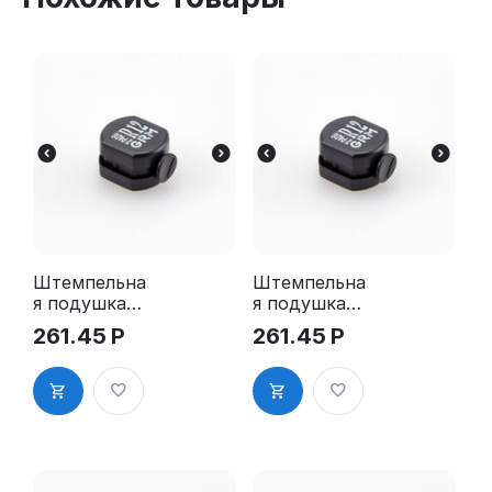
Штемпельна
Штемпельна
я подушка
я подушка
для GRM R12
для GRM R12
261.45
Р
261.45
Р
2Pads
2Pads, синяя