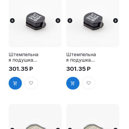
Штемпельна
Штемпельна
я подушка
я подушка
для GRM R17
для GRM R17
301.35
Р
301.35
Р
2Pads
2Pads, синяя