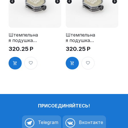
Штемпельна
Штемпельна
я подушка
я подушка
для GRM
для GRM
320.25
Р
320.25
Р
R24 2Pads
R24 2Pads,
синяя
ПРИСОЕДИНЯЙТЕСЬ!
Telegram
Вконтакте